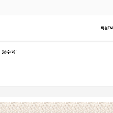
록원F&
 탕수육"