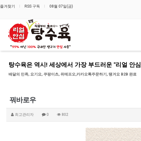
즐겨찾기
RSS 구독
08월 07일(금)
탕수육은 역시! 세상에서 가장 부드러운 "리얼 안심
배달의 민족, 요기요, 쿠팡이츠, 위메프오,카카오톡주문하기, 땡겨요 B2B 완료
꿔바로우
최고관리자
0
802